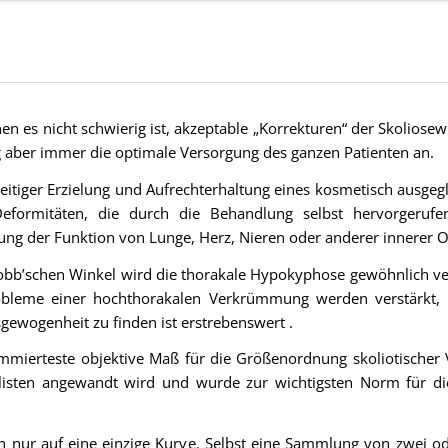
en es nicht schwierig ist, akzeptable „Korrekturen“ der Skoliosew
g aber immer die optimale Versorgung des ganzen Patienten an.
hzeitiger Erzielung und Aufrechterhaltung eines kosmetisch ausge
Deformitäten, die durch die Behandlung selbst hervorgeru
ung der Funktion von Lunge, Herz, Nieren oder anderer innerer 
Cobb’schen Winkel wird die thorakale Hypokyphose gewöhnlich ver
obleme einer hochthorakalen Verkrümmung werden verstärkt, 
gewogenheit zu finden ist erstrebenswert .
mmierteste objektive Maß für die Größenordnung skoliotischer 
alisten angewandt wird und wurde zur wichtigsten Norm für di
h nur auf eine einzige Kurve. Selbst eine Sammlung von zwei o