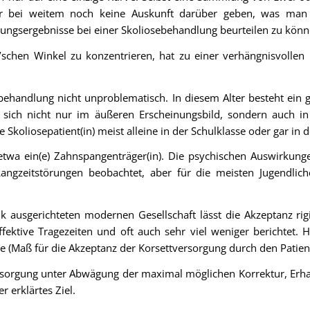
er bei weitem noch keine Auskunft darüber geben, was man
lungsergebnisse bei einer Skoliosebehandlung beurteilen zu könn
’schen Winkel zu konzentrieren, hat zu einer verhängnisvollen
ttbehandlung nicht unproblematisch. In diesem Alter besteht ei
t sich nicht nur im äußeren Erscheinungsbild, sondern auch in
die Skoliosepatient(in) meist alleine in der Schulklasse oder gar in
 als etwa ein(e) Zahnspangenträger(in). Die psychischen Auswirk
ngzeitstörungen beobachtet, aber für die meisten Jugendlich
k ausgerichteten modernen Gesellschaft lässt die Akzeptanz 
fektive Tragezeiten und oft auch sehr viel weniger berichtet. H
(Maß für die Akzeptanz der Korsettversorgung durch den Patiente
sorgung unter Abwägung der maximal möglichen Korrektur, Erhalt 
r erklärtes Ziel.