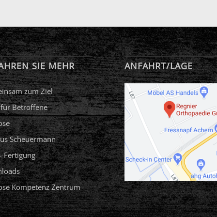
AHREN SIE MEHR
ANFAHRT/LAGE
insam zum Ziel
 für Betroffene
ose
us Scheuermann
 Fertigung
loads
iose Kompetenz Zentrum