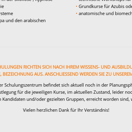
ie
•
Grundkurse für Azubis ode
ysteme
•
anatomische und biomecha
opa und den arabischen
HULUNGEN RICHTEN SICH NACH IHREM WISSENS- UND AUSBILD
NDE, BEZEICHNUNG AUS. ANSCHLIESSEND WERDEN SIE ZU UNSE
r Schulungszentrum befindet sich aktuell noch in der Planungsp
legung für die jeweiligen Kurse, im aktuellen Zustand, leider no
n Kandidaten und/oder gezielten Gruppen, erreicht worden sind, w
Vielen herzlichen Dank für Ihr Verständnis!