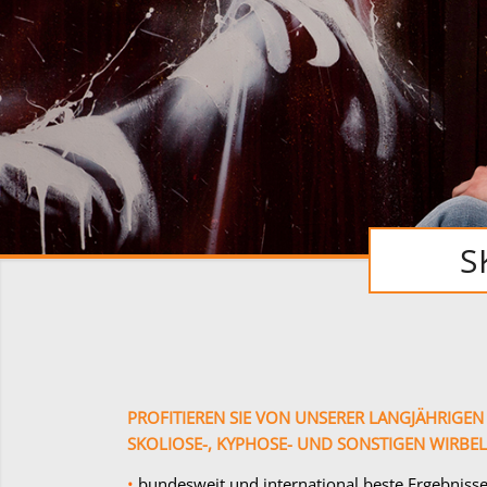
S
PROFITIEREN SIE VON UNSERER LANGJÄHRIGEN
SKOLIOSE-, KYPHOSE- UND SONSTIGEN WIRBEL
•
bundesweit und international beste Ergebnisse 