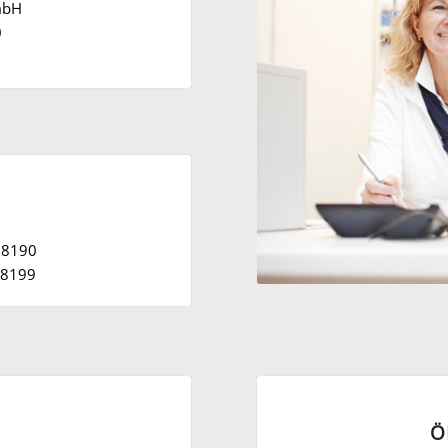
mbH
0
088190
88199
Ö