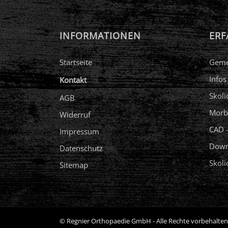
INFORMATIONEN
ERF
Startseite
Geme
Infos
Kontakt
Skoli
AGB
Morb
Widerruf
CAD –
Impressum
Down
Datenschutz
Skol
Sitemap
© Regnier Orthopaedie GmbH - Alle Rechte vorbehalte