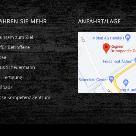
AHREN SIE MEHR
ANFAHRT/LAGE
insam zum Ziel
 für Betroffene
ose
us Scheuermann
 Fertigung
loads
iose Kompetenz Zentrum
n