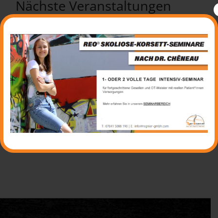
Nächste Veranstaltungen
1 Tag REO® SKOLIOSE-KORSETT-
SEMINAR
2 Tage REO® SKOLIOSE-KORSETT-
SEMINAR
Weitere Termine